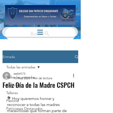
Buscar
Entrada
Todas las entradas
web4173
Todas las entradas
15 may 2023
1 min de lectura
Feliz Día de la Madre CSPCH
Parvulario
Talleres
💐 Hoy queremos honrar y 
Pastoral
reconocer a todas las madres 
Patricianos Destacados
maravillosas que forman parte de 