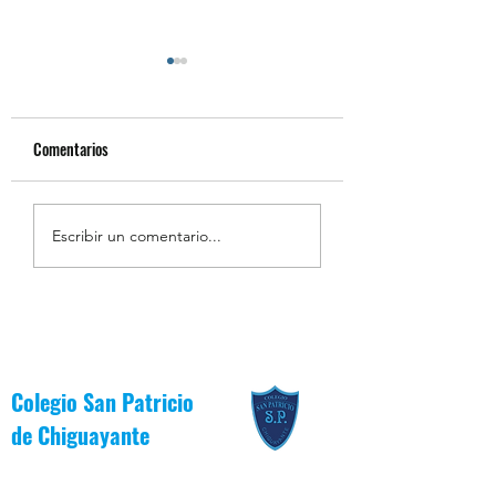
Comentarios
Resumen de la Semana de
Estudiantes Destaca
Escribir un comentario...
la Inclusión 2026
Junio [Reglas de Oro
Colegio San Patricio
de
Chiguayante