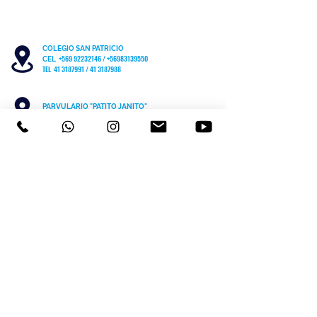
COLEGIO SAN PATRICIO
+569 92232146
/
+56983139550
CEL
TEL 41 3187991 / 41 3187988
PARVULARIO "PATITO JANITO"
LOS CARRERA #481 CHIGUAYANTE
COLEGIO SAN PATRICIO COCHRANE #567
C
HIGUAYANTE
PARVULARIO "PATITO JANITO"
CEL +56 9 6170 8210
TEL
41 3220493
contacto@cspch.cl