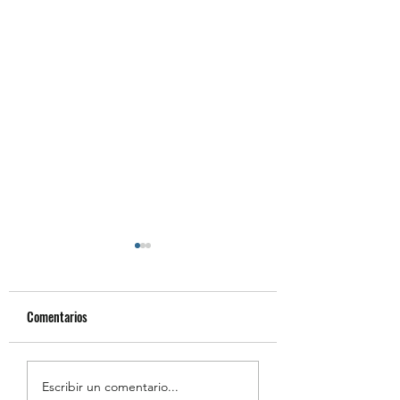
Comentarios
Resumen de la Semana de
Estudiantes Destaca
Escribir un comentario...