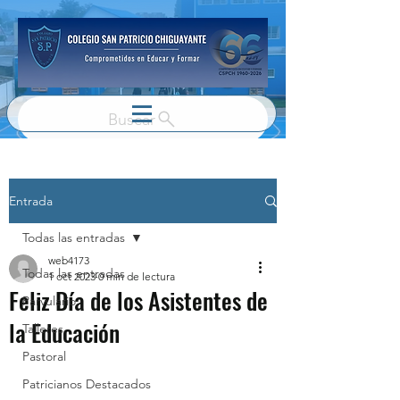
Buscar
Entrada
Todas las entradas
web4173
Todas las entradas
1 oct 2023
0 min de lectura
Feliz Día de los Asistentes de
Parvulario
la Educación
Talleres
Pastoral
Patricianos Destacados