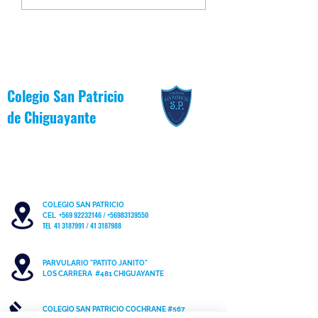
la Inclusión 2026
Junio [Reglas de Oro
Colegio San Patricio
de
Chiguayante
COLEGIO SAN PATRICIO
+569 92232146
/
+56983139550
CEL
TEL 41 3187991 / 41 3187988
PARVULARIO "PATITO JANITO"
LOS CARRERA #481 CHIGUAYANTE
COLEGIO SAN PATRICIO COCHRANE #567