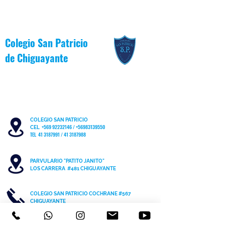
Oficina Local de la N
Colegio San Patricio
de
Chiguayante
COLEGIO SAN PATRICIO
+569 92232146
/
+56983139550
CEL
TEL 41 3187991 / 41 3187988
PARVULARIO "PATITO JANITO"
LOS CARRERA #481 CHIGUAYANTE
COLEGIO SAN PATRICIO COCHRANE #567
C
HIGUAYANTE
PARVULARIO "PATITO JANITO"