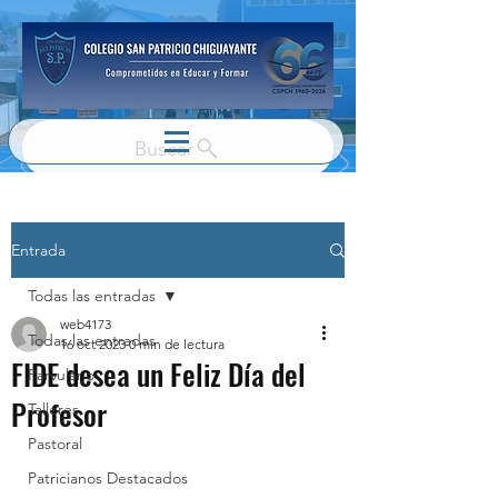
Buscar
Entrada
Todas las entradas
web4173
Todas las entradas
16 oct 2023
0 min de lectura
FIDE desea un Feliz Día del
Parvulario
Profesor
Talleres
Pastoral
Patricianos Destacados