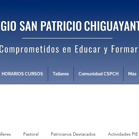
HORARIOS CURSOS
Talleres
Comunidad CSPCH
Más
alleres
Pastoral
Patricianos Destacados
Actividades PIE