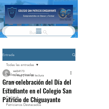
Buscar
Entrada
Todas las entradas
web4173
Todas las entradas
19 may
2 min de lectura
Gran celebración del Día del
Parvulario
Estudiante en el Colegio San
Talleres
Patricio de Chiguayante
Pastoral
Patricianos Destacados