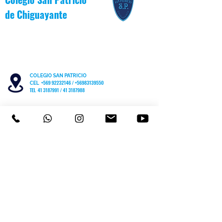
de
Chiguayante
COLEGIO SAN PATRICIO
+569 92232146
/
+56983139550
CEL
TEL 41 3187991 / 41 3187988
PARVULARIO "PATITO JANITO"
LOS CARRERA #481 CHIGUAYANTE
COLEGIO SAN PATRICIO COCHRANE #567
C
HIGUAYANTE
PARVULARIO "PATITO JANITO"
CEL +56 9 6170 8210
TEL
41 3220493
contacto@cspch.cl