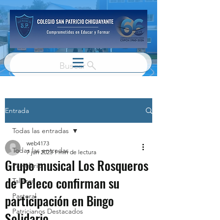
Buscar
Entrada
Todas las entradas
web4173
Todas las entradas
7 jun 2023
1 min de lectura
Grupo musical Los Rosqueros
Parvulario
de Peleco confirman su
Talleres
participación en Bingo
Pastoral
Patricianos Destacados
Solidario