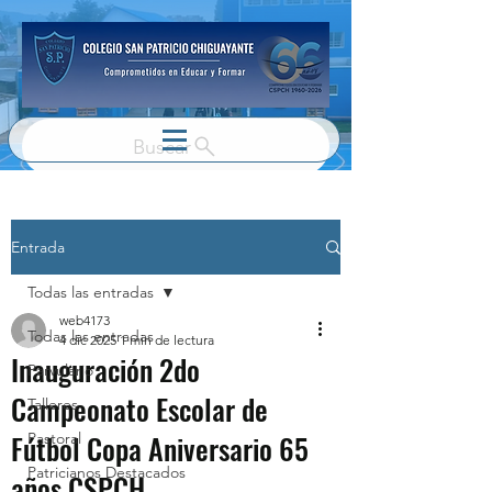
Buscar
Entrada
Todas las entradas
web4173
Todas las entradas
4 dic 2025
1 min de lectura
Inauguración 2do
Parvulario
Campeonato Escolar de
Talleres
Fútbol Copa Aniversario 65
Pastoral
Patricianos Destacados
años CSPCH