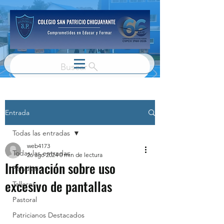
Buscar
Entrada
Todas las entradas
web4173
Todas las entradas
26 ago 2024
0 min de lectura
Información sobre uso
Parvulario
excesivo de pantallas
Talleres
Pastoral
Patricianos Destacados