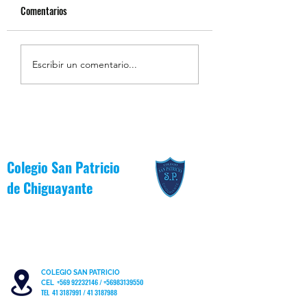
Comentarios
Resumen de la Semana de
Estudiantes Destaca
Escribir un comentario...
la Inclusión 2026
Junio [Reglas de Oro
Colegio San Patricio
de
Chiguayante
COLEGIO SAN PATRICIO
+569 92232146
/
+56983139550
CEL
TEL 41 3187991 / 41 3187988