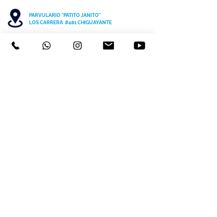
PARVULARIO "PATITO JANITO"
LOS CARRERA #481 CHIGUAYANTE
COLEGIO SAN PATRICIO COCHRANE #567
C
HIGUAYANTE
PARVULARIO "PATITO JANITO"
CEL +56 9 6170 8210
TEL
41 3220493
contacto@cspch.cl