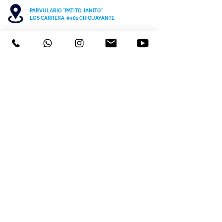
PARVULARIO "PATITO JANITO"
LOS CARRERA #481 CHIGUAYANTE
COLEGIO SAN PATRICIO COCHRANE #567
C
HIGUAYANTE
PARVULARIO "PATITO JANITO"
CEL +56 9 6170 8210
TEL
41 3220493
contacto@cspch.cl