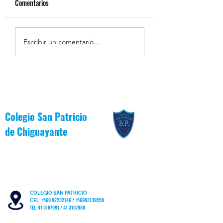
Comentarios
Resumen de la Semana de
Estudiantes Destaca
Escribir un comentario...
la Inclusión 2026
Junio [Reglas de Oro
Colegio San Patricio
de
Chiguayante
COLEGIO SAN PATRICIO
+569 92232146
/
+56983139550
CEL
TEL 41 3187991 / 41 3187988