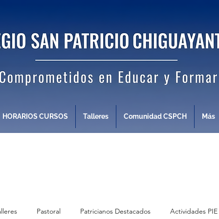
HORARIOS CURSOS
Talleres
Comunidad CSPCH
Más
alleres
Pastoral
Patricianos Destacados
Actividades PIE