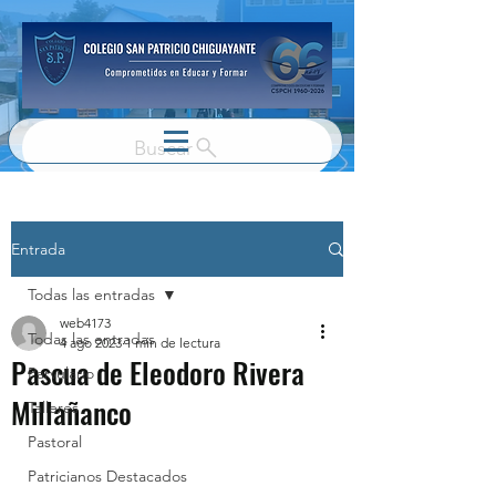
Buscar
Entrada
Todas las entradas
web4173
Todas las entradas
4 ago 2023
1 min de lectura
Pascua de Eleodoro Rivera
Parvulario
Millañanco
Talleres
Pastoral
Patricianos Destacados