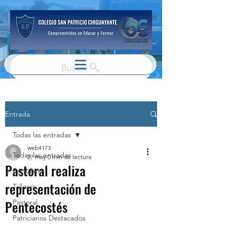
Buscar
Entrada
Todas las entradas
web4173
Todas las entradas
27 may
0 min de lectura
Pastoral realiza
Parvulario
representación de
Talleres
Pentecostés
Pastoral
Patricianos Destacados