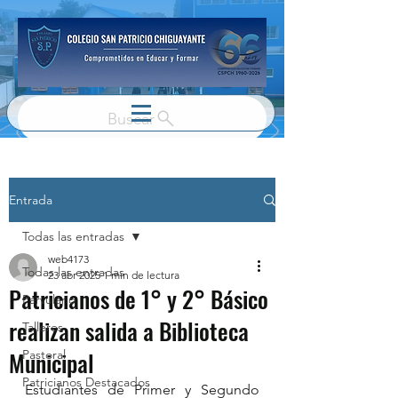
Buscar
Entrada
Todas las entradas
web4173
Todas las entradas
23 abr 2025
1 min de lectura
Patricianos de 1° y 2° Básico
Parvulario
realizan salida a Biblioteca
Talleres
Municipal
Pastoral
Patricianos Destacados
Estudiantes de Primer y Segundo 