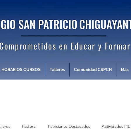
HORARIOS CURSOS
Talleres
Comunidad CSPCH
Más
alleres
Pastoral
Patricianos Destacados
Actividades PIE