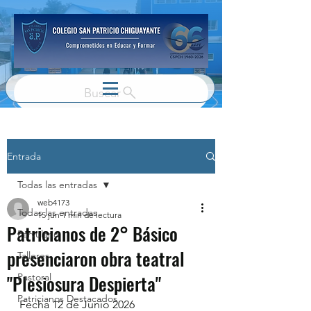
Buscar
Entrada
Todas las entradas
web4173
Todas las entradas
15 jun
1 min de lectura
Patricianos de 2° Básico
Parvulario
presenciaron obra teatral
Talleres
"Plesiosura Despierta"
Pastoral
Patricianos Destacados
Fecha 12 de Junio 2026 