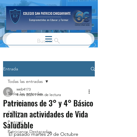
Buscar
Entrada
Todas las entradas
web4173
Todas las entradas
4 nov 2024
1 min de lectura
Patricianos de 3° y 4° Básico
Parvulario
realizan actividades de Vida
Talleres
Saludable
Pastoral
Patricianos Destacados
El pasado martes 29 de Octubre 