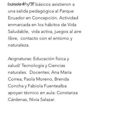
Actividades PIE
cursos 4° y 3° básicos asistieron a 
una salida pedagógica al Parque 
Ecuador en Concepción. Actividad 
enmarcada en los hábitos de Vida 
Saludable,  vida activa, juegos al aire 
libre,  contacto con el entorno y 
naturaleza.
Asignaturas: Educación física y 
salud/ Tecnología y Ciencias 
naturales.  Docentes: Ana María 
Correa, Paola Moreno, Brenda 
Concha y Fabiola Fuentealba 
apoyan técnico en aula: Constanza 
Cárdenas, Nivia Salazar.