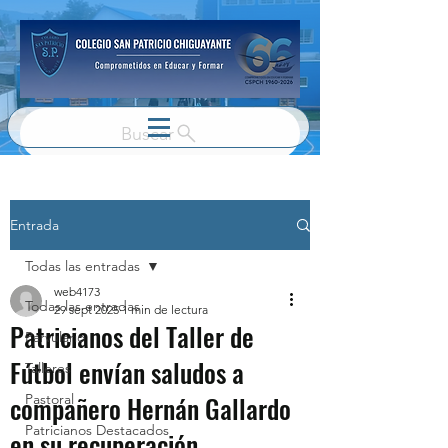
Buscar
Entrada
Todas las entradas
web4173
Todas las entradas
29 sept 2025
1 min de lectura
Patricianos del Taller de
Parvulario
Fútbol envían saludos a
Talleres
compañero Hernán Gallardo
Pastoral
Patricianos Destacados
en su recuperación