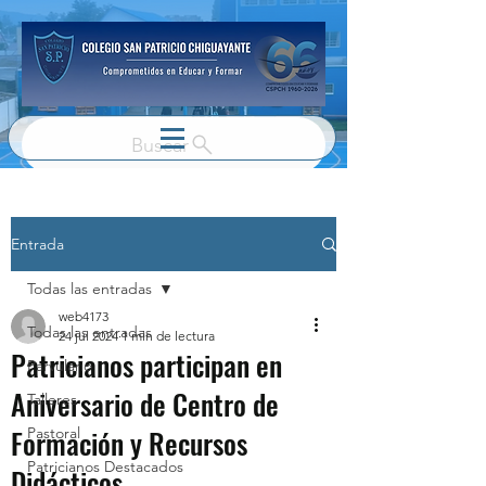
Buscar
Entrada
Todas las entradas
web4173
Todas las entradas
24 jul 2024
1 min de lectura
Patricianos participan en
Parvulario
Aniversario de Centro de
Talleres
Formación y Recursos
Pastoral
Patricianos Destacados
Didácticos