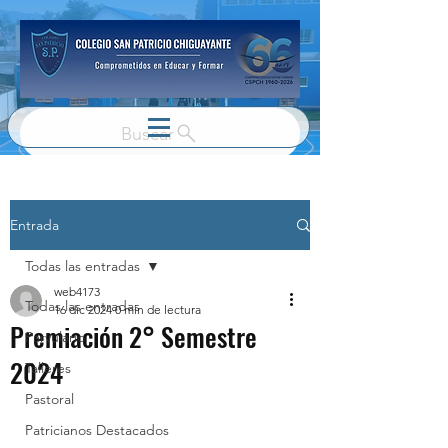
Buscar
Entrada
Todas las entradas
web4173
Todas las entradas
16 dic 2024
0 min de lectura
Premiación 2° Semestre
Parvulario
2024
Talleres
Pastoral
Patricianos Destacados