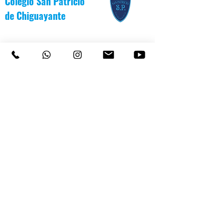
Colegio San Patricio
de
Chiguayante
COLEGIO SAN PATRICIO
+569 92232146
/
+56983139550
CEL
TEL 41 3187991 / 41 3187988
PARVULARIO "PATITO JANITO"
LOS CARRERA #481 CHIGUAYANTE
COLEGIO SAN PATRICIO COCHRANE #567
C
HIGUAYANTE
PARVULARIO "PATITO JANITO"
CEL +56 9 6170 8210
TEL
41 3220493