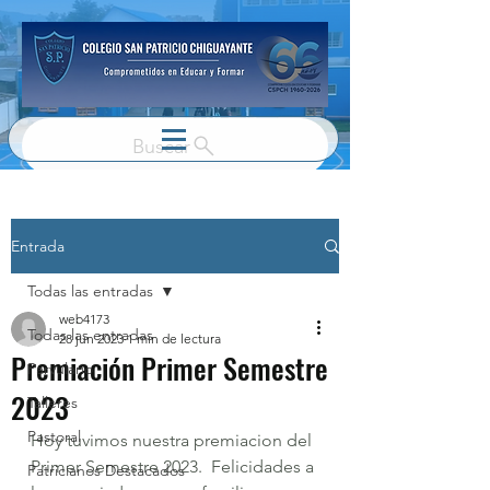
Buscar
Entrada
Todas las entradas
web4173
Todas las entradas
28 jun 2023
1 min de lectura
Premiación Primer Semestre
Parvulario
2023
Talleres
Pastoral
Hoy tuvimos nuestra premiacion del 
Primer Semestre 2023.  Felicidades a 
Patricianos Destacados