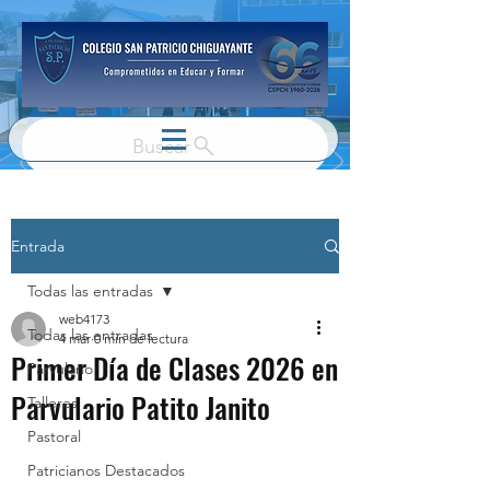
Buscar
Entrada
Todas las entradas
web4173
Todas las entradas
4 mar
0 min de lectura
Primer Día de Clases 2026 en
Parvulario
Parvulario Patito Janito
Talleres
Pastoral
Patricianos Destacados