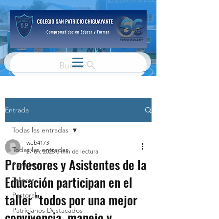
Buscar
Entrada
Todas las entradas
web4173
Todas las entradas
27 dic 2023
0 min de lectura
Profesores y Asistentes de la
Parvulario
Educación participan en el
Talleres
taller "todos por una mejor
Pastoral
Patricianos Destacados
convivencia, manejo y