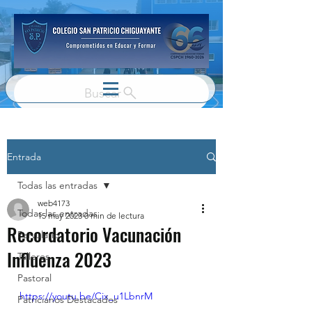
Buscar
Entrada
Todas las entradas
web4173
Todas las entradas
15 may 2023
0 min de lectura
Recordatorio Vacunación
Parvulario
Influenza 2023
Talleres
Pastoral
https://youtu.be/Cix_u1LbnrM
Patricianos Destacados