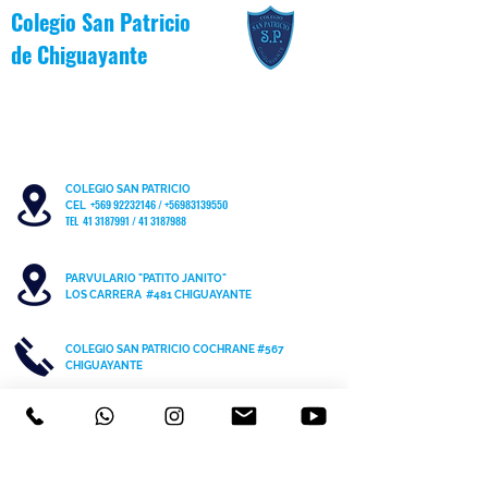
Colegio San Patricio
de
Chiguayante
COLEGIO SAN PATRICIO
+569 92232146
/
+56983139550
CEL
TEL 41 3187991 / 41 3187988
PARVULARIO "PATITO JANITO"
LOS CARRERA #481 CHIGUAYANTE
COLEGIO SAN PATRICIO COCHRANE #567
C
HIGUAYANTE
PARVULARIO "PATITO JANITO"
CEL +56 9 6170 8210
TEL
41 3220493