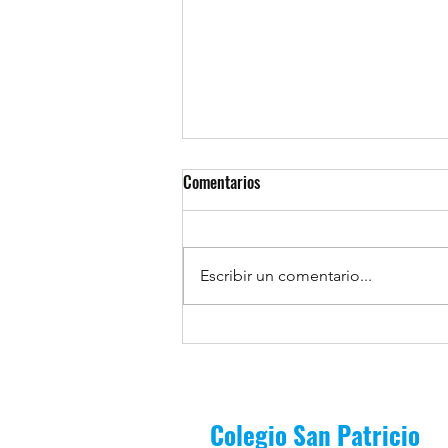
Comentarios
Escribir un comentario...
1MB es premiado por asistencia
escolar durante periodo Junio-
Julio
Colegio San Patricio