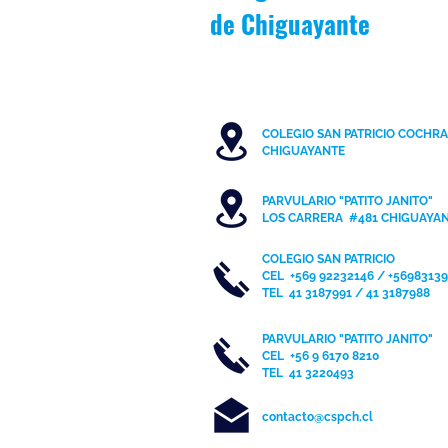
de
Chiguayante
COLEGIO SAN PATRICIO COCHR
C
HIGUAYANTE
PARVULARIO "PATITO JANITO"
LOS CARRERA #481 CHIGUAYA
COLEGIO SAN PATRICIO
CEL
+569 92232146 / +5698313
TEL 41 3187991 / 41 3187988
PARVULARIO "PATITO JANITO"
CEL +56 9 6170 8210
TEL
41 3220493
contacto@cspch.cl