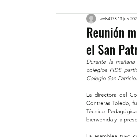
web4173
13 jun 202
Reunión me
el San Pat
Durante la mañana d
colegios FIDE parti
Colegio San Patricio
La directora del C
Contreras Toledo, fue
Técnico Pedagógica 
bienvenida y la prese
La asamblea tuvo com