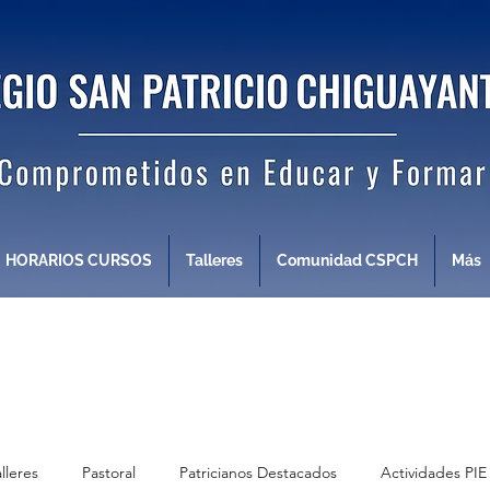
HORARIOS CURSOS
Talleres
Comunidad CSPCH
Más
alleres
Pastoral
Patricianos Destacados
Actividades PIE