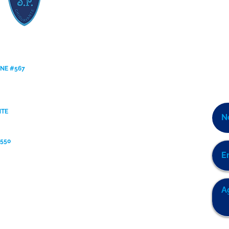
ANE #567
NTE
9550