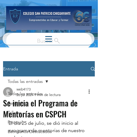
Buscar
Entrada
Todas las entradas
web4173
Todas las entradas
26 jul 2024
1 min de lectura
Se inicia el Programa de
Parvulario
Mentorías en CSPCH
Talleres
Pastoral
El día 25 de julio, se dió inicio al 
programa de 
mentorías
 de nuestro 
Patricianos Destacados