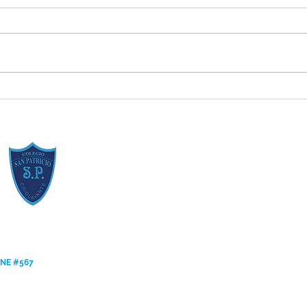
Estudiantes Destacados Julio
Estud
[Reglas de Oro]
[Valo
ANE #567