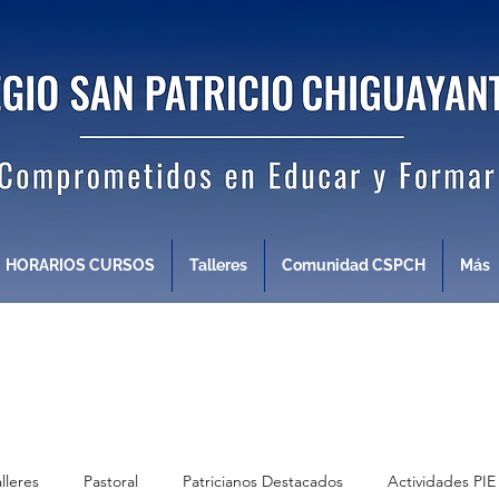
HORARIOS CURSOS
Talleres
Comunidad CSPCH
Más
alleres
Pastoral
Patricianos Destacados
Actividades PIE