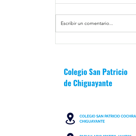
Escribir un comentario...
Patricianos participan en Torneo
de Debate en Colegio Chileno
Árabe
Colegio San Patricio
de
Chiguayante
COLEGIO SAN PATRICIO COCHR
C
HIGUAYANTE