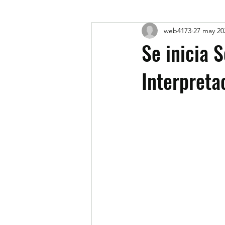
web4173
27 may 20
Se inicia 
Interpreta