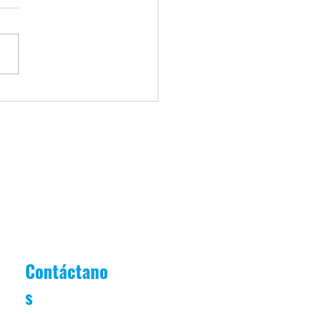
iantes Destacados Julio
r del Mes]
Contáctano
s