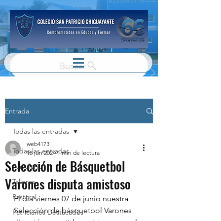
Buscar
Entrada
Todas las entradas
web4173
Todas las entradas
18 jun 2024
1 min de lectura
Selección de Básquetbol
Parvulario
Varones disputa amistoso
Talleres
Pastoral
El día viernes 07 de junio nuestra 
Selección de 
básquetbol
 Varones 
Patricianos Destacados