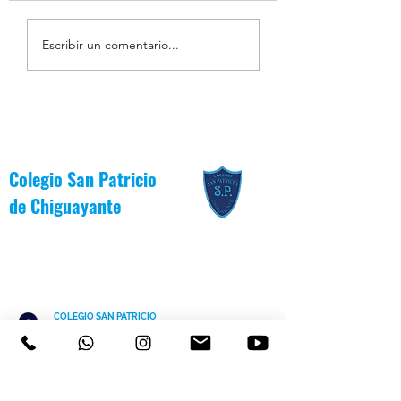
Resumen de la Semana de
Estudiantes Destaca
Escribir un comentario...
la Inclusión 2026
Junio [Reglas de Oro
Colegio San Patricio
de
Chiguayante
COLEGIO SAN PATRICIO
+569 92232146
/
+56983139550
CEL
TEL 41 3187991 / 41 3187988
PARVULARIO "PATITO JANITO"