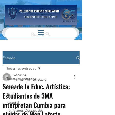
Buscar
Entrada
Todas las entradas
web4173
Todas las entradas
14 may
1 min de lectura
Sem. de la Educ. Artística:
Parvulario
Estudiantes de 3MA
Talleres
interpretan Cumbia para
Pastoral
Patricianos Destacados
olvidar de Mon Laferte