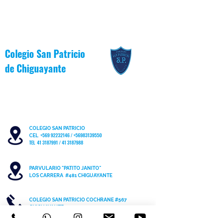
Colegio San Patricio
de
Chiguayante
COLEGIO SAN PATRICIO
+569 92232146
/
+56983139550
CEL
TEL 41 3187991 / 41 3187988
PARVULARIO "PATITO JANITO"
LOS CARRERA #481 CHIGUAYANTE
COLEGIO SAN PATRICIO COCHRANE #567
C
HIGUAYANTE