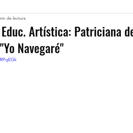
min de lectura
 Educ. Artística: Patriciana 
 "Yo Navegaré"
7zRPqEGk