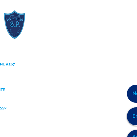
ANE #567
NTE
9550