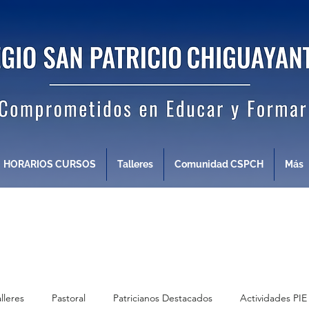
HORARIOS CURSOS
Talleres
Comunidad CSPCH
Más
alleres
Pastoral
Patricianos Destacados
Actividades PIE