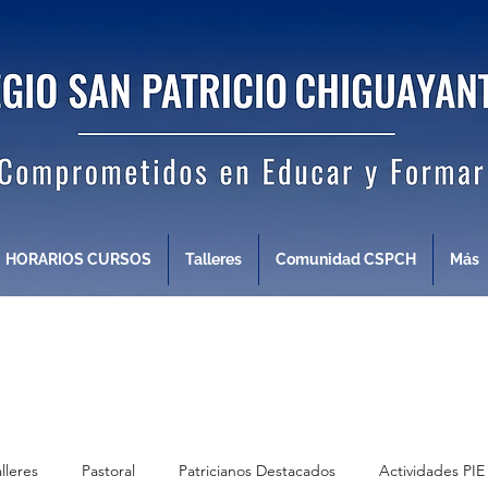
HORARIOS CURSOS
Talleres
Comunidad CSPCH
Más
alleres
Pastoral
Patricianos Destacados
Actividades PIE