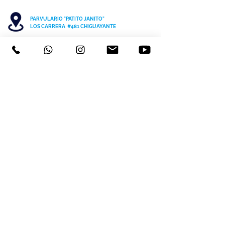
PARVULARIO "PATITO JANITO"
LOS CARRERA #481 CHIGUAYANTE
COLEGIO SAN PATRICIO COCHRANE #567
C
HIGUAYANTE
PARVULARIO "PATITO JANITO"
CEL +56 9 6170 8210
TEL
41 3220493
contacto@cspch.cl