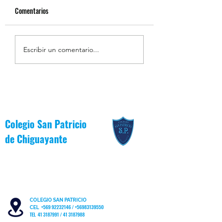
Comentarios
Estudiantes Destacados
Estudiantes Destaca
Escribir un comentario...
Julio [Reglas de Oro]
Julio [Valor del Mes]
Colegio San Patricio
de
Chiguayante
COLEGIO SAN PATRICIO
+569 92232146
/
+56983139550
CEL
TEL 41 3187991 / 41 3187988