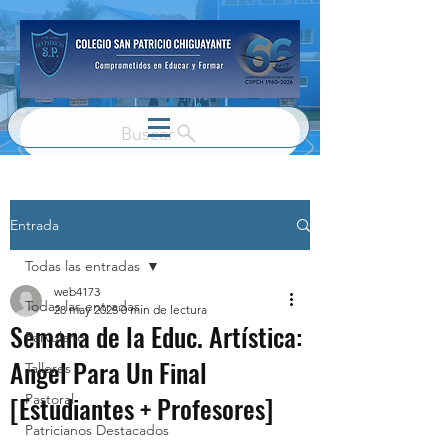
Buscar
Entrada
Todas las entradas
web4173
Todas las entradas
28 may 2025
0 min de lectura
Semana de la Educ. Artística:
Parvulario
Angel Para Un Final
Talleres
[Estudiantes + Profesores]
Pastoral
Patricianos Destacados