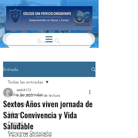
Buscar
Entrada
Todas las entradas
web4173
Todas las entradas
6 dic 2023
1 min de lectura
Sextos Años viven jornada de
Parvulario
Sana Convivencia y Vida
Talleres
Saludable
Pastoral
Patricianos Destacados
Fecha 05 diciembre 