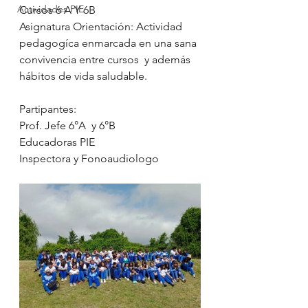
Actividades PIE
Cursos 6 A Y 6B
Asignatura Orientación: Actividad 
pedagogíca enmarcada en una sana 
convivencia entre cursos  y además 
hábitos de vida saludable. 
Partipantes: 
Prof. Jefe 6°A  y 6°B
Educadoras PIE 
Inspectora y Fonoaudiologo