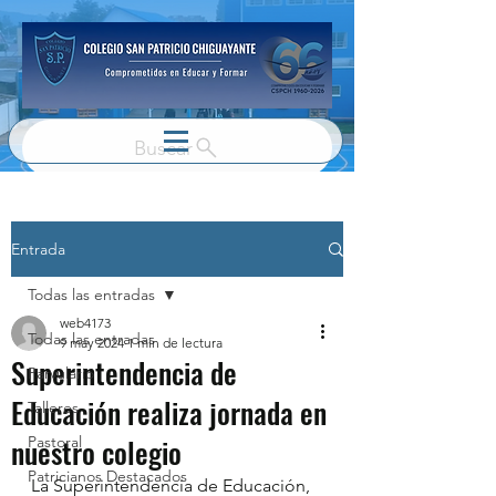
Buscar
Entrada
Todas las entradas
web4173
Todas las entradas
9 may 2024
1 min de lectura
Superintendencia de
Parvulario
Educación realiza jornada en
Talleres
nuestro colegio
Pastoral
Patricianos Destacados
La Superintendencia de Educación, 