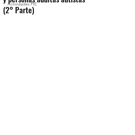
Actividades PIE
(2° Parte)