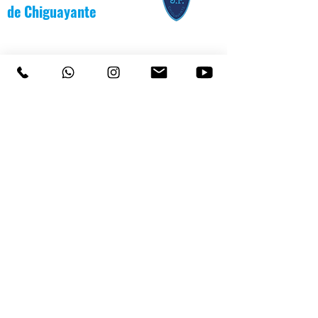
de
Chiguayante
COLEGIO SAN PATRICIO
+569 92232146
/
+56983139550
CEL
TEL 41 3187991 / 41 3187988
PARVULARIO "PATITO JANITO"
LOS CARRERA #481 CHIGUAYANTE
COLEGIO SAN PATRICIO COCHRANE #567
C
HIGUAYANTE
PARVULARIO "PATITO JANITO"
CEL +56 9 6170 8210
TEL
41 3220493
contacto@cspch.cl