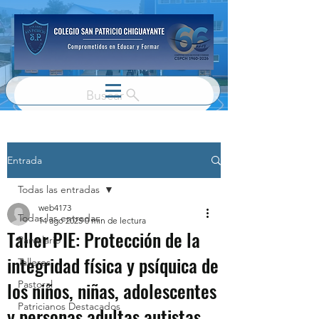
Buscar
Entrada
Todas las entradas
web4173
Todas las entradas
14 ago 2025
0 min de lectura
Taller PIE: Protección de la
Parvulario
integridad física y psíquica de
Talleres
los niños, niñas, adolescentes
Pastoral
Patricianos Destacados
y personas adultas autistas