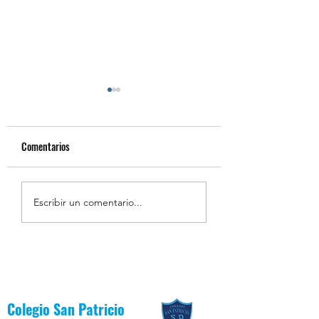
Comentarios
Día Mundial del Síndrome
Día de las Infancias:
Escribir un comentario...
de Down
Derechos de los Niño
Niñas
Colegio San Patricio