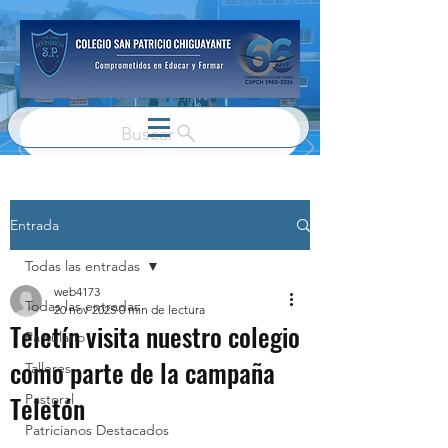
Buscar
Entrada
Todas las entradas
web4173
Todas las entradas
20 nov 2025
0 min de lectura
Teletín visita nuestro colegio
Parvulario
como parte de la campaña
Talleres
Teletón
Pastoral
Patricianos Destacados