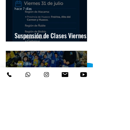
hace 7 días
Suspensión de Clases Viernes 31
de Julio
hace 7 días
1° Básico realiza Desfile de
Paraguas
Colegio San Patricio
de
Chiguayante