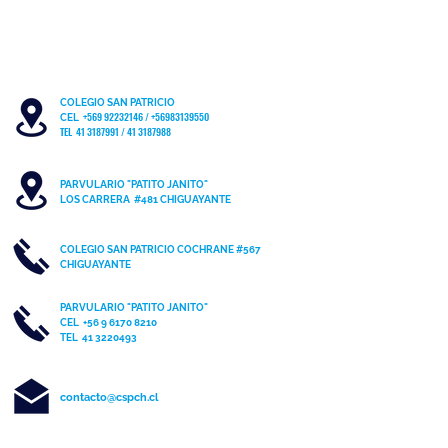
COLEGIO SAN PATRICIO
+569 92232146
/
+56983139550
CEL
TEL 41 3187991 / 41 3187988
PARVULARIO "PATITO JANITO"
LOS CARRERA #481 CHIGUAYANTE
COLEGIO SAN PATRICIO COCHRANE #567
C
HIGUAYANTE
PARVULARIO "PATITO JANITO"
CEL +56 9 6170 8210
TEL
41 3220493
contacto@cspch.cl