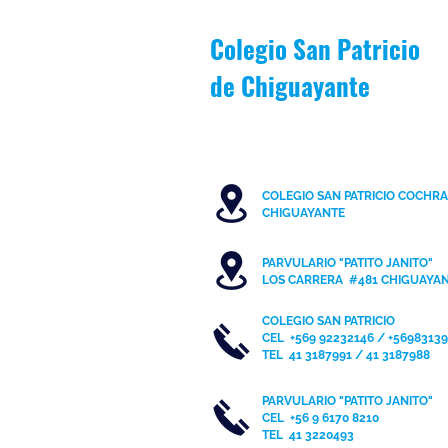
Colegio San Patricio
de
Chiguayante
COLEGIO SAN PATRICIO COCHR
C
HIGUAYANTE
PARVULARIO "PATITO JANITO"
LOS CARRERA #481 CHIGUAYA
COLEGIO SAN PATRICIO
CEL
+569 92232146 / +5698313
TEL 41 3187991 / 41 3187988
PARVULARIO "PATITO JANITO"
CEL +56 9 6170 8210
TEL
41 3220493