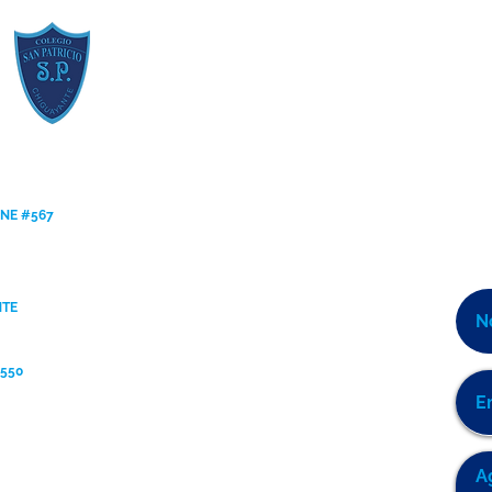
ANE #567
NTE
9550