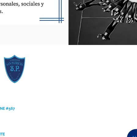
ANE #567
NTE