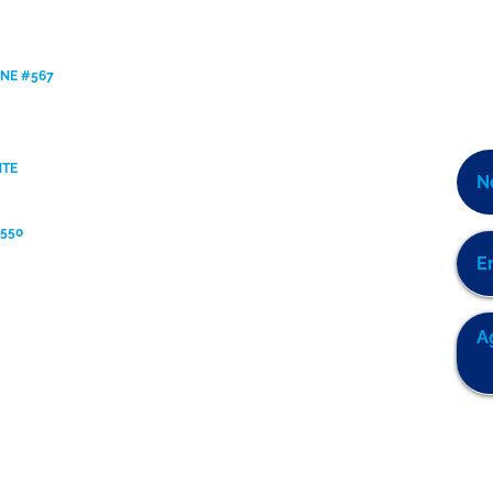
ANE #567
NTE
9550