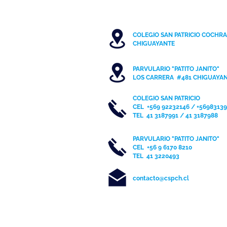
COLEGIO SAN PATRICIO COCHR
C
HIGUAYANTE
PARVULARIO "PATITO JANITO"
LOS CARRERA #481 CHIGUAYA
COLEGIO SAN PATRICIO
CEL
+569 92232146 / +5698313
TEL 41 3187991 / 41 3187988
PARVULARIO "PATITO JANITO"
CEL +56 9 6170 8210
TEL
41 3220493
contacto@cspch.cl