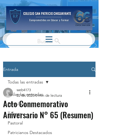
Buscar
Entrada
Todas las entradas
web4173
Todas las entradas
22 dic 2025
0 min de lectura
Acto Conmemorativo
Parvulario
Aniversario N° 65 (Resumen)
Talleres
Pastoral
Patricianos Destacados