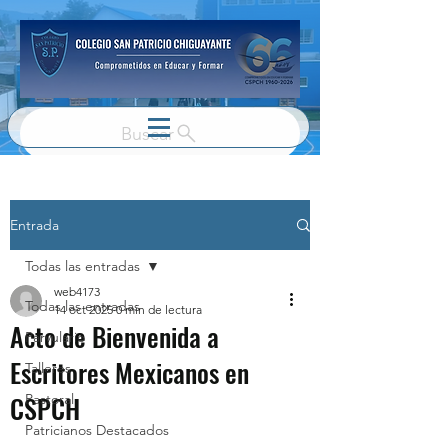
Buscar
Entrada
Todas las entradas
web4173
Todas las entradas
14 oct 2025
0 min de lectura
Acto de Bienvenida a
Parvulario
Escritores Mexicanos en
Talleres
CSPCH
Pastoral
Patricianos Destacados