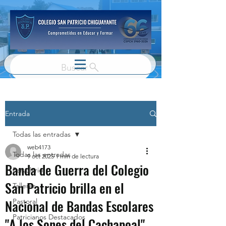
Buscar
Entrada
Todas las entradas
web4173
Todas las entradas
9 oct 2025
1 min de lectura
Banda de Guerra del Colegio
Parvulario
San Patricio brilla en el
Talleres
Nacional de Bandas Escolares
Pastoral
Patricianos Destacados
"A los Sones del Cachapoal"