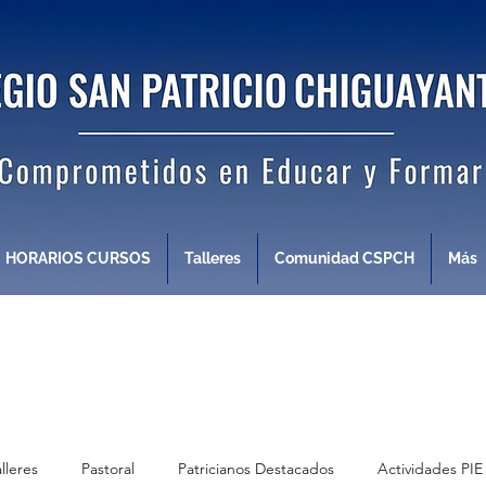
HORARIOS CURSOS
Talleres
Comunidad CSPCH
Más
alleres
Pastoral
Patricianos Destacados
Actividades PIE