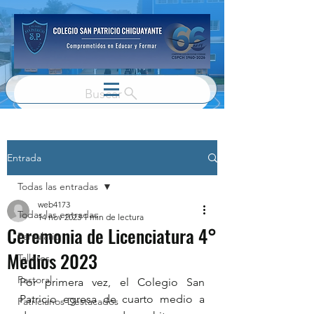
Buscar
Entrada
Todas las entradas
web4173
Todas las entradas
14 nov 2023
1 min de lectura
Ceremonia de Licenciatura 4°
Parvulario
Medios 2023
Talleres
Pastoral
Por primera vez, el Colegio San 
Patricio egresa de cuarto medio a 
Patricianos Destacados