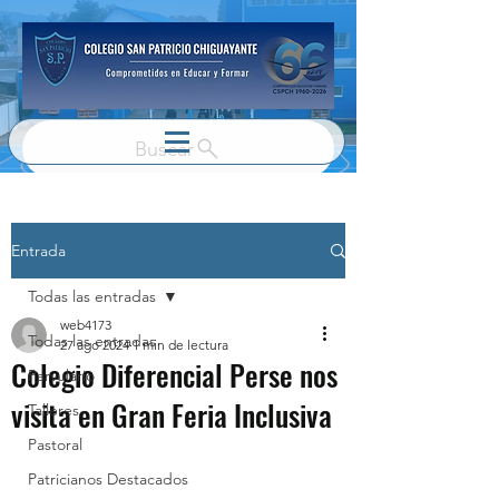
Buscar
Entrada
Todas las entradas
web4173
Todas las entradas
27 ago 2024
1 min de lectura
Colegio Diferencial Perse nos
Parvulario
visita en Gran Feria Inclusiva
Talleres
Pastoral
Patricianos Destacados