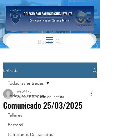
Buscar
Entrada
Todas las entradas
web4173
Todas las entradas
24 mar 2025
0 min de lectura
Comunicado 25/03/2025
Parvulario
Talleres
Pastoral
Patricianos Destacados