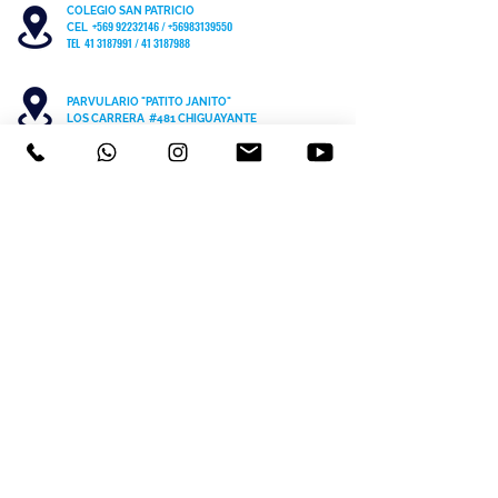
COLEGIO SAN PATRICIO
+569 92232146
/
+56983139550
CEL
TEL 41 3187991 / 41 3187988
PARVULARIO "PATITO JANITO"
LOS CARRERA #481 CHIGUAYANTE
COLEGIO SAN PATRICIO COCHRANE #567
C
HIGUAYANTE
PARVULARIO "PATITO JANITO"
CEL +56 9 6170 8210
TEL
41 3220493
contacto@cspch.cl