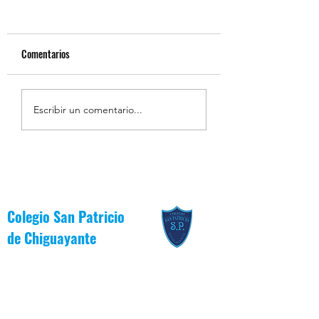
Comentarios
Resumen de la Semana de
Estudiantes Destaca
Escribir un comentario...
la Inclusión 2026
Junio [Reglas de Oro
Colegio San Patricio
de
Chiguayante