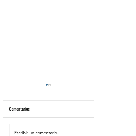
Comentarios
Estudiantes Destacados
Centro de Estudiant
Escribir un comentario...