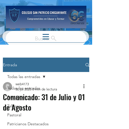
Buscar
Entrada
Todas las entradas
web4173
Todas las entradas
30 jul 2025
0 min de lectura
Comunicado: 31 de Julio y 01
Parvulario
de Agosto
Talleres
Pastoral
Patricianos Destacados