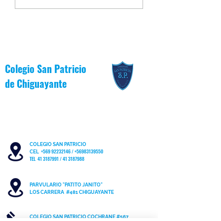
Junio [Valor del Mes]
Patricianos participa
Jornada Comunal de
Oficina Local de la N
Colegio San Patricio
de
Chiguayante
COLEGIO SAN PATRICIO
+569 92232146
/
+56983139550
CEL
TEL 41 3187991 / 41 3187988
PARVULARIO "PATITO JANITO"
LOS CARRERA #481 CHIGUAYANTE
COLEGIO SAN PATRICIO COCHRANE #567