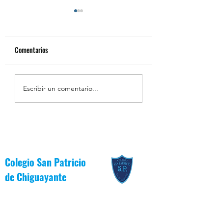
Comentarios
Estudiantes Destacados
Estudiantes Destaca
Escribir un comentario...
Junio [Reglas de Oro]
Junio [Valor del Mes
Colegio San Patricio
de
Chiguayante