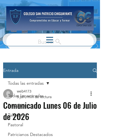
Buscar
Entrada
Todas las entradas
web4173
Todas las entradas
5 jul
0 min de lectura
Comunicado Lunes 06 de Julio
Parvulario
de 2026
Talleres
Pastoral
Patricianos Destacados