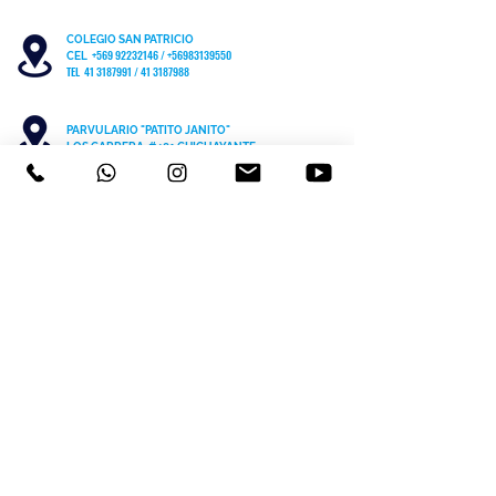
COLEGIO SAN PATRICIO
+569 92232146
/
+56983139550
CEL
TEL 41 3187991 / 41 3187988
PARVULARIO "PATITO JANITO"
LOS CARRERA #481 CHIGUAYANTE
COLEGIO SAN PATRICIO COCHRANE #567
C
HIGUAYANTE
PARVULARIO "PATITO JANITO"
CEL +56 9 6170 8210
TEL
41 3220493
contacto@cspch.cl