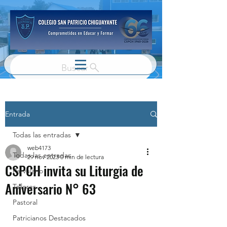
Buscar
Entrada
Todas las entradas
web4173
Todas las entradas
29 nov 2023
0 min de lectura
CSPCH invita su Liturgia de
Parvulario
Aniversario N° 63
Talleres
Pastoral
Patricianos Destacados