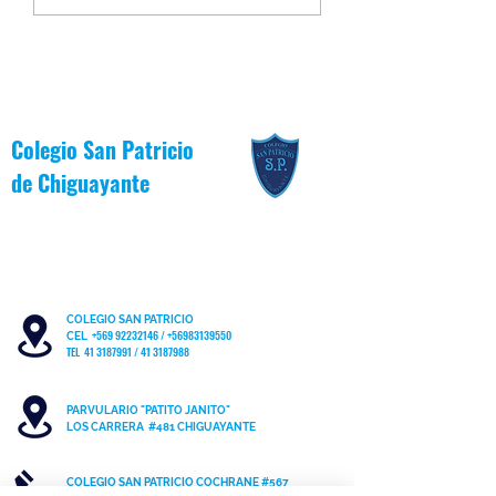
la Inclusión 2026
Junio [Reglas de Oro
Colegio San Patricio
de
Chiguayante
COLEGIO SAN PATRICIO
+569 92232146
/
+56983139550
CEL
TEL 41 3187991 / 41 3187988
PARVULARIO "PATITO JANITO"
LOS CARRERA #481 CHIGUAYANTE
COLEGIO SAN PATRICIO COCHRANE #567