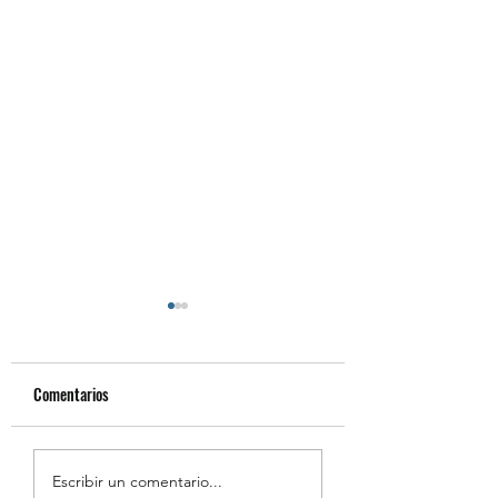
Comentarios
Resumen de la Semana de
Estudiantes Destaca
Escribir un comentario...